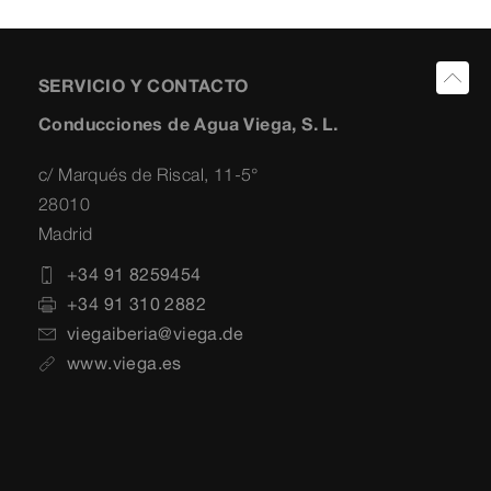
SERVICIO Y CONTACTO
Conducciones de Agua Viega, S. L.
c/ Marqués de Riscal, 11-5°
28010
Madrid
+34 91 8259454
+34 91 310 2882
viegaiberia@viega.de
www.viega.es