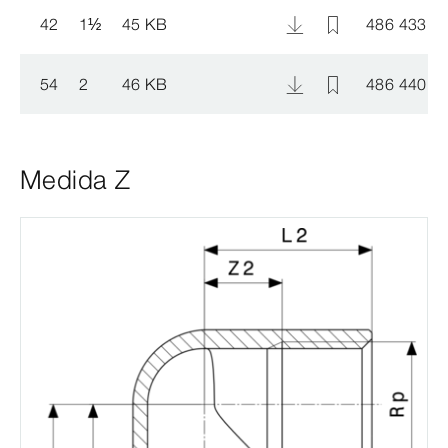
42
1
½
45 KB
486 433
54
2
46 KB
486 440
Medida Z