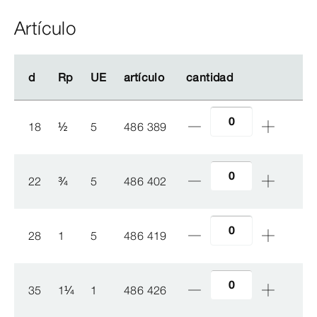
Artículo
d
d
Rp
Rp
UE
UE
artículo
artículo
cantidad
cantidad
18
½
5
486 389
22
¾
5
486 402
28
1
5
486 419
35
1
¼
1
486 426