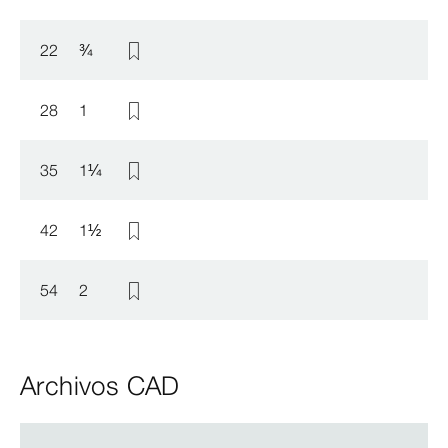
22
¾
28
1
35
1
¼
42
1
½
54
2
Archivos CAD