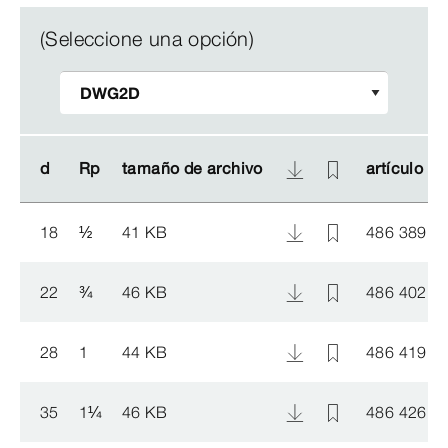
(Seleccione una opción)
d
d
Rp
Rp
tamaño de archivo
tamaño de archivo
artículo
artículo
18
½
41 KB
486 389
22
¾
46 KB
486 402
28
1
44 KB
486 419
35
1
¼
46 KB
486 426