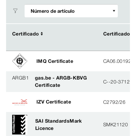
Certificado
Certificado
Certificado
Certificado
IMQ Certificate
CA06.00192
ARGB1
gas.be - ARGB-KBVG
C--20-3712-B
Certificate
IZV Certificate
C2792/26
SAI StandardsMark
SMK21120
Licence