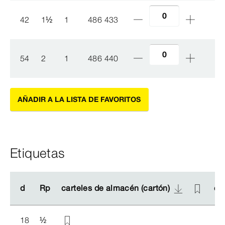
42
1
½
1
486 433
54
2
1
486 440
AÑADIR A LA LISTA DE FAVORITOS
Etiquetas
d
d
Rp
Rp
carteles de almacén (cartón)
carteles de almacén (cartón)
ca
ca
18
½