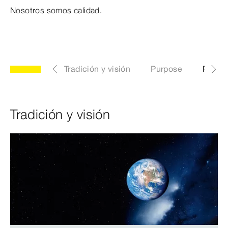
Nosotros somos calidad.
Tradición y visión
Purpose
Produ
Tradición y visión