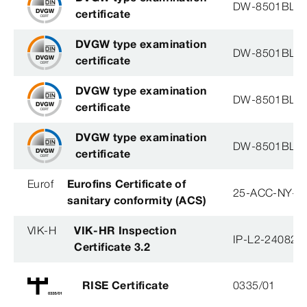
DW-8501BL0
certificate
DVGW type examination
DW-8501BL0
certificate
DVGW type examination
DW-8501BL0
certificate
DVGW type examination
DW-8501BL0
certificate
Eurof
Eurofins Certificate of
25-ACC-NY-3
sanitary conformity (ACS)
VIK-H
VIK-HR Inspection
IP-L2-240823
Certificate 3.2
RISE Certificate
0335/01