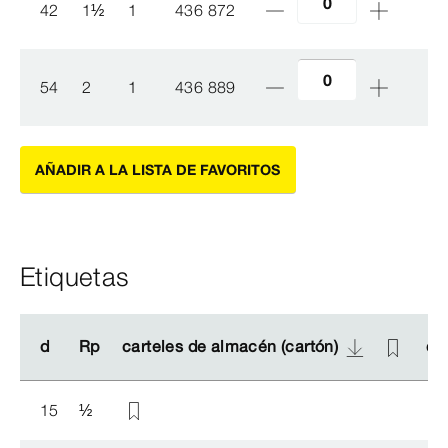
42
1
½
1
436 872
54
2
1
436 889
AÑADIR A LA LISTA DE FAVORITOS
Etiquetas
d
d
Rp
Rp
carteles de almacén (cartón)
carteles de almacén (cartón)
ca
ca
15
½