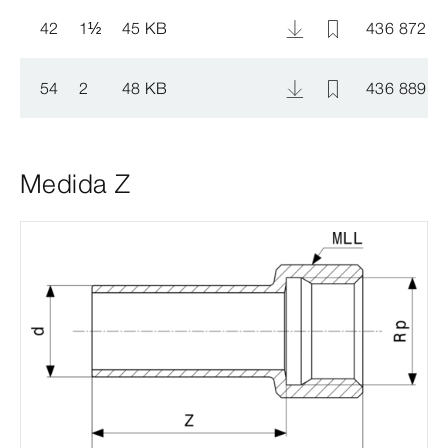
42
1
½
45 KB
436 872
54
2
48 KB
436 889
Medida Z