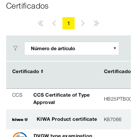
Certificados
1
Certificado
Certificado
Certificado
Certificado
CCS
CCS Certificate of Type
HB25PTB001
Approval
KIWA Product certificate
K87066
DVGW type examination