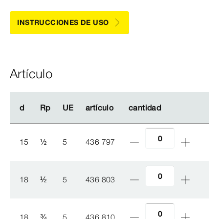
INSTRUCCIONES DE USO
Artículo
d
d
Rp
Rp
UE
UE
artículo
artículo
cantidad
cantidad
15
½
5
436 797
18
½
5
436 803
18
¾
5
436 810