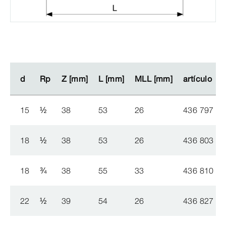
d
d
Rp
Rp
Z [mm]
Z [mm]
L [mm]
L [mm]
MLL [mm]
MLL [mm]
artículo
artículo
15
½
38
53
26
436 797
18
½
38
53
26
436 803
18
¾
38
55
33
436 810
22
½
39
54
26
436 827