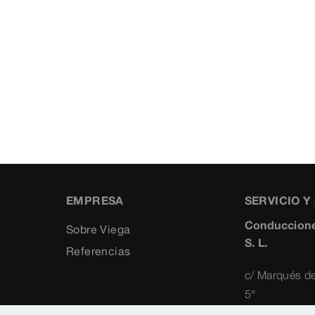
EMPRESA
SERVICIO 
Conduccione
Sobre Viega
S. L.
Referencias
c/ Marqués de
5°
28010