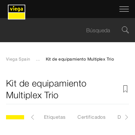
Viega Spain
...
Kit de equipamiento Multiplex Trio
Kit de equipamiento
Multiplex Trio
3
Artículo
Etiquetas
Certificados
Descar