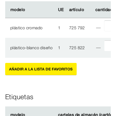
modelo
modelo
UE
UE
artículo
artículo
cantidad
cantidad
plástico cromado
1
725 792
plástico-blanco diseño
1
725 822
AÑADIR A LA LISTA DE FAVORITOS
Etiquetas
modelo
modelo
carteles de almacén (cartón)
carteles de almacén (cartón)