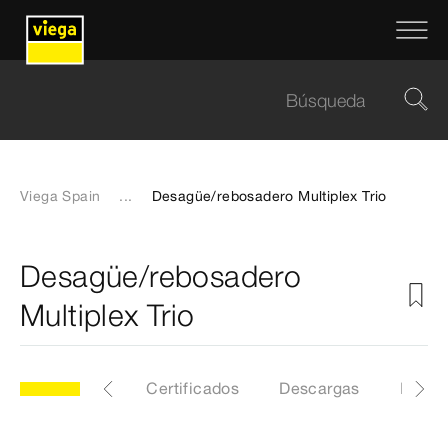
Viega Spain
...
Desagüe/rebosadero Multiplex Trio
Desagüe/rebosadero
Multiplex Trio
Etiquetas
Certificados
Descargas
Instru