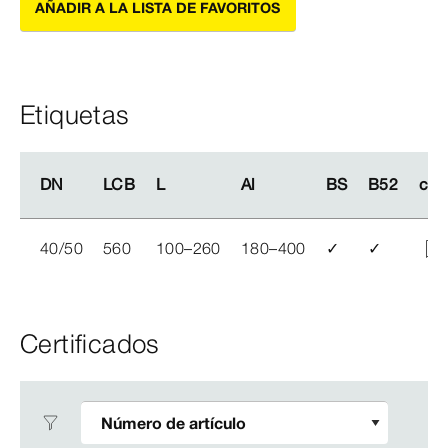
AÑADIR A LA LISTA DE FAVORITOS
Etiquetas
DN
DN
LCB
LCB
L
L
Al
Al
BS
BS
B52
B52
car
car
40/50
560
100–260
180–400
✓
✓
Certificados