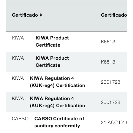
Certificado
Certificado
Certificado
Certificado
KIWA
KIWA Product
K6513
Certificate
KIWA
KIWA Product
K6513
Certificate
KIWA
KIWA Regulation 4
2601728
(KUKreg4) Certification
KIWA
KIWA Regulation 4
2601728
(KUKreg4) Certification
CARSO
CARSO Certificate of
21 ACC LY 84
sanitary conformity