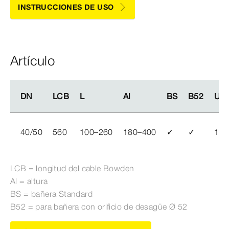
INSTRUCCIONES DE USO
Artículo
DN
DN
LCB
LCB
L
L
Al
Al
BS
BS
B52
B52
UE
UE
40/50
560
100–260
180–400
✓
✓
10
LCB = longitud del cable Bowden
Al = altura
BS = bañera Standard
B52 = para bañera con orificio de desagüe Ø
52