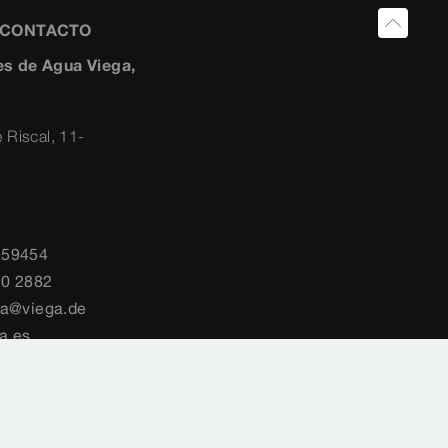
Y CONTACTO
s de Agua Viega,
 Riscal, 11-
259454
10 2882
ia@viega.de
a.es
país
Cookie settings