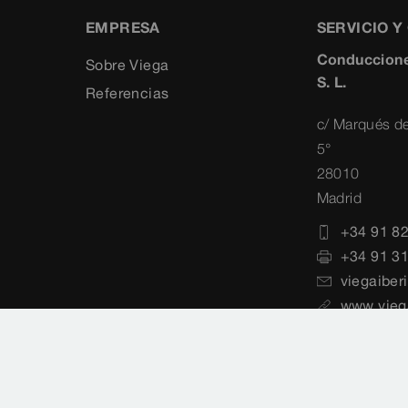
EMPRESA
SERVICIO 
Conduccione
Sobre Viega
S. L.
Referencias
c/ Marqués de
5°
28010
Madrid
+34 91 8
+34 91 3
viegaiber
www.vieg
de datos
Mapa del sitio
Normas
Selección de 