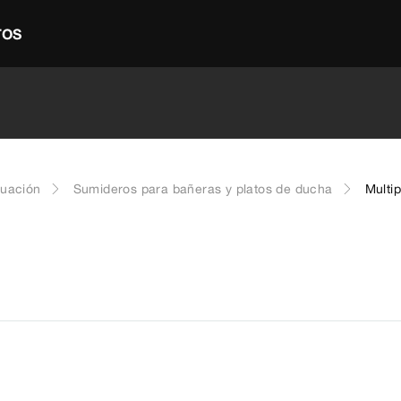
TOS
cuación
Sumideros para bañeras y platos de ducha
Multip