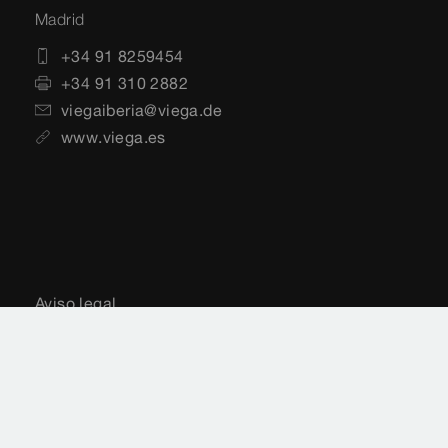
Madrid
+34 91 8259454
+34 91 310 2882
viegaiberia@viega.de
www.viega.es
Aviso legal
Notificaciones legales
Protección de datos
Mapa del sitio
Normas