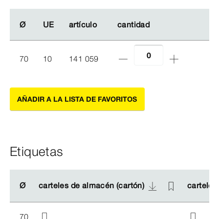
Ø
Ø
UE
UE
artículo
artículo
cantidad
cantidad
70
10
141 059
AÑADIR A LA LISTA DE FAVORITOS
Etiquetas
Ø
Ø
carteles de almacén (cartón)
carteles de almacén (cartón)
carteles
carteles
70