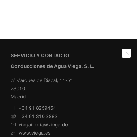
SERVICIO Y CONTACTO
Conducciones de Agua Viega, S. L.
c/ Marqués de Riscal, 11-5°
28010
Madrid
+34 91 8259454
+34 91 310 2882
viegaiberia@viega.de
www.viega.es