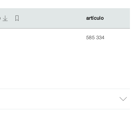
)
)
artículo
artículo
585 334