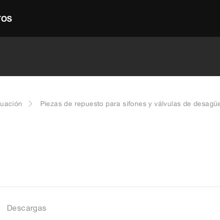
TOS
cuación
Piezas de repuesto para sifones y válvulas de desagü
Descargas