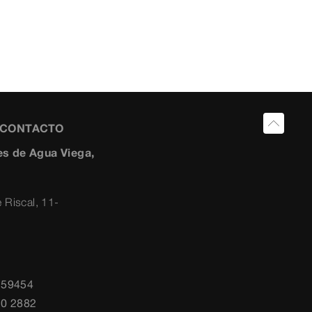
Y CONTACTO
s de Agua Viega,
 Riscal, 11-
259454
10 2882