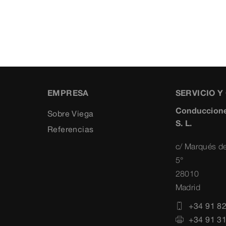
EMPRESA
SERVICIO 
Conduccione
Sobre Viega
S. L.
Referencias
c/ Marqués de
5°
28010
Madrid
+34 91 8
+34 91 3