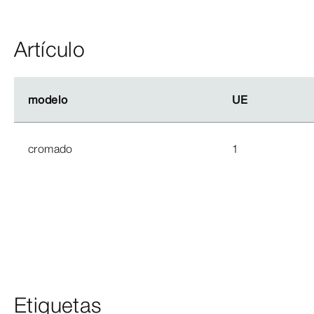
Artículo
modelo
modelo
UE
UE
cromado
1
Etiquetas