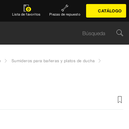
0
CATÁLOGO
Lista de favoritos
Piezas de repuesto
e
Sumideros para bañeras y platos de ducha