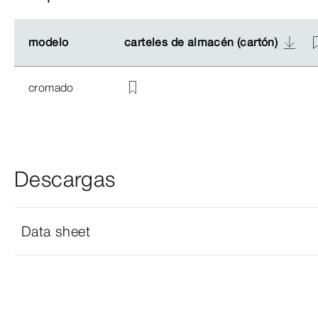
modelo
modelo
carteles de almacén (cartón)
carteles de almacén (cartón)
cromado
Descargas
Data sheet