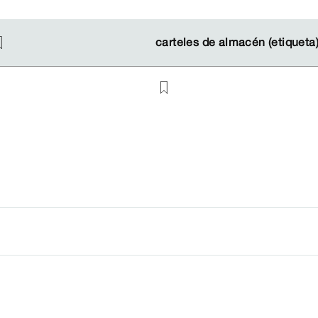
carteles de almacén (etiqueta
carteles de almacén (etiqueta