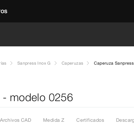
TOS
rías
Sanpress Inox G
Caperuzas
Caperuza Sanpress
 - modelo 0256
Archivos CAD
Medida Z
Certificados
Descar