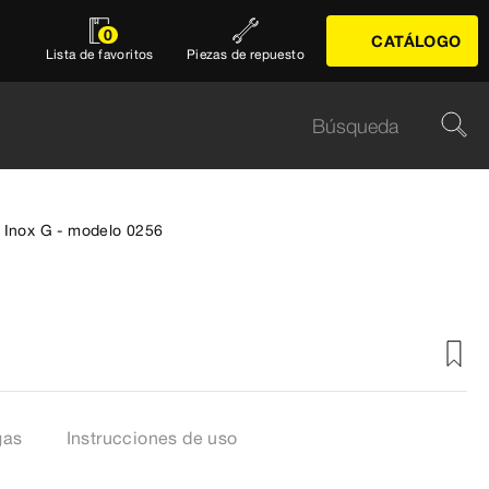
0
CATÁLOGO
Lista de favoritos
Piezas de repuesto
 Inox G - modelo 0256
gas
Instrucciones de uso