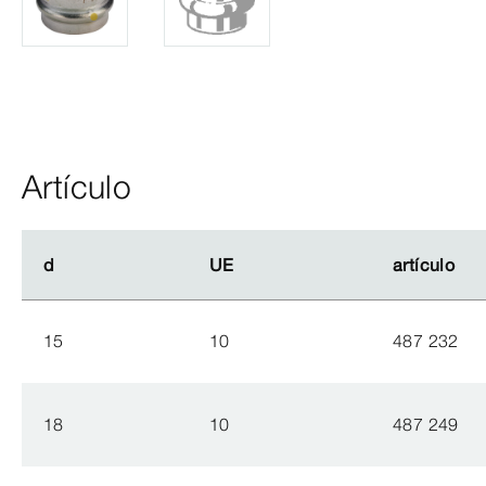
Artículo
d
d
UE
UE
artículo
artículo
15
10
487 232
18
10
487 249