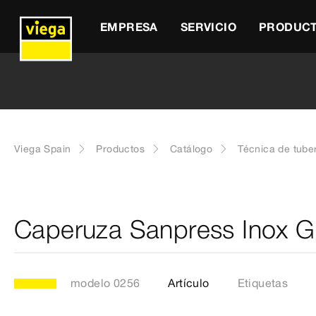
EMPRESA
SERVICIO
PRODUC
Viega Spain
Productos
Catálogo
Técnica de tube
Caperuza Sanpress Inox G
modelo 0256
Artículo
Etiquetas