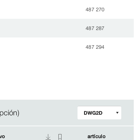
487 270
487 287
487 294
pción)
vo
vo
artículo
artículo