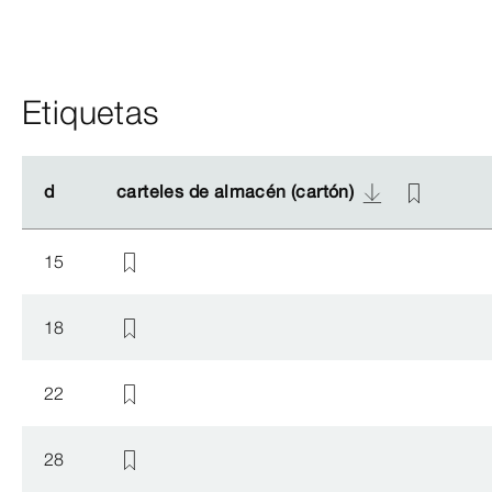
Etiquetas
d
d
carteles de almacén (cartón)
carteles de almacén (cartón)
15
18
22
28