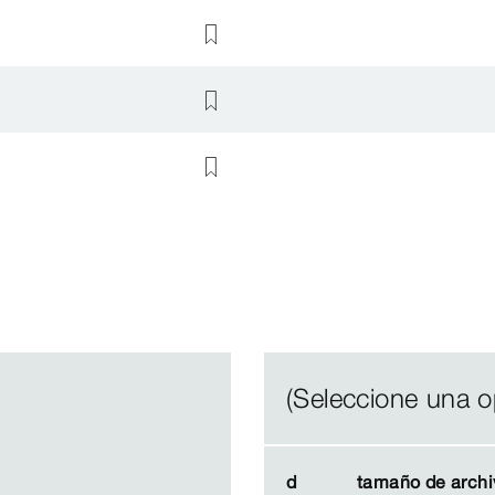
(Seleccione una o
d
d
tamaño de archi
tamaño de archi