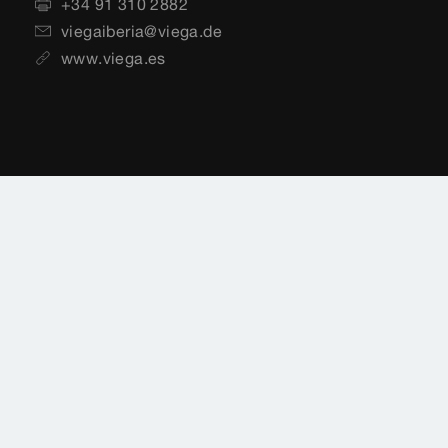
+34 91 310 2882
viegaiberia@viega.de
www.viega.es
Aviso legal
Notificaciones legales
Protección de datos
Mapa del sitio
Normas
Selección de país
Cookie settings