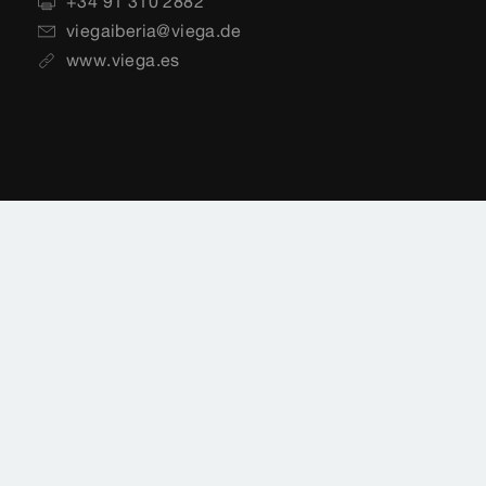
+34 91 310 2882
viegaiberia@viega.de
www.viega.es
Aviso legal
Notificaciones legales
Protección de datos
Mapa del sitio
Normas
Selección de país
Cookie settings