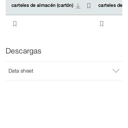
carteles de almacén (cartón)
carteles de almacén (cartón)
carteles de a
carteles de a
Descargas
Data sheet