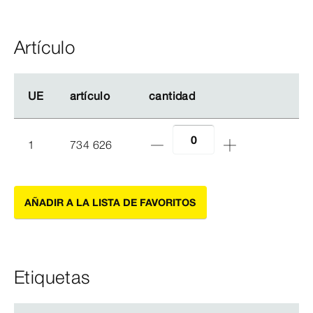
Artículo
UE
UE
artículo
artículo
cantidad
cantidad
1
734 626
AÑADIR A LA LISTA DE FAVORITOS
Etiquetas