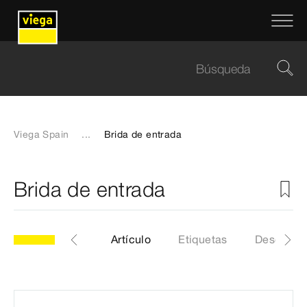
Viega Spain
...
Brida de entrada
Brida de entrada
odelo 6161.105
Artículo
Etiquetas
Descarga