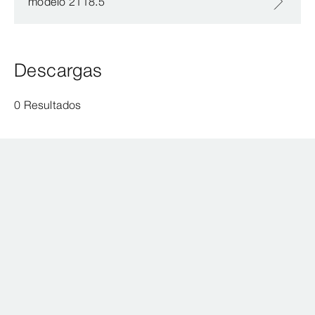
modelo 2118.5
Descargas
0 Resultados
SERVICIO Y CONTACTO
Conducciones de Agua Viega, S. L.
c/ Marqués de Riscal, 11-5°
28010
Madrid