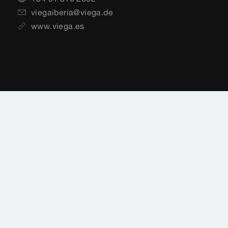
viegaiberia@viega.de
www.viega.es
Aviso legal
Notificaciones legales
Protección de datos
Mapa del sitio
Normas
Selección de país
Cookie settings