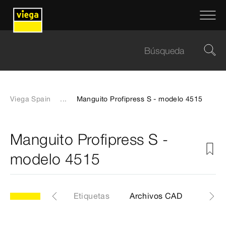
Viega Spain
...
Manguito Profipress S - modelo 4515
Manguito Profipress S -
modelo 4515
5
Artículo
Etiquetas
Archivos CAD
Medid