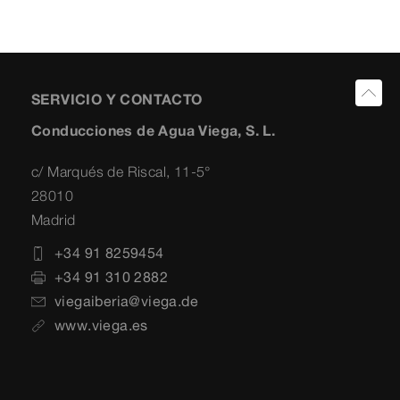
SERVICIO Y CONTACTO
Conducciones de Agua Viega, S. L.
c/ Marqués de Riscal, 11-5°
28010
Madrid
+34 91 8259454
+34 91 310 2882
viegaiberia@viega.de
www.viega.es