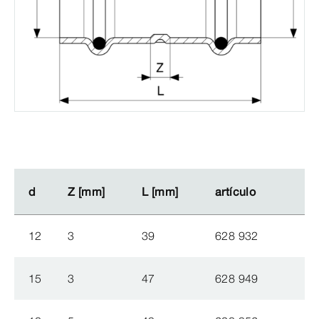
d
d
Z [mm]
Z [mm]
L [mm]
L [mm]
artículo
artículo
12
3
39
628 932
15
3
47
628 949