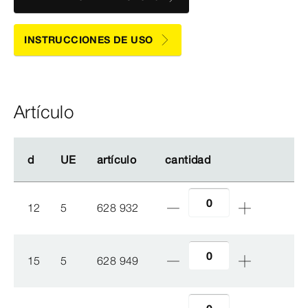
INSTRUCCIONES DE USO
Artículo
d
d
UE
UE
artículo
artículo
cantidad
cantidad
12
5
628 932
15
5
628 949