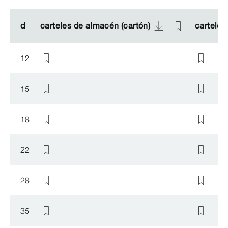
d
d
carteles de almacén (cartón)
carteles de almacén (cartón)
carteles
carteles
12
15
18
22
28
35