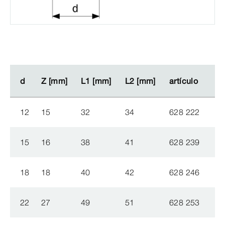
d
d
Z [mm]
Z [mm]
L1 [mm]
L1 [mm]
L2 [mm]
L2 [mm]
artículo
artículo
12
15
32
34
628 222
15
16
38
41
628 239
18
18
40
42
628 246
22
27
49
51
628 253