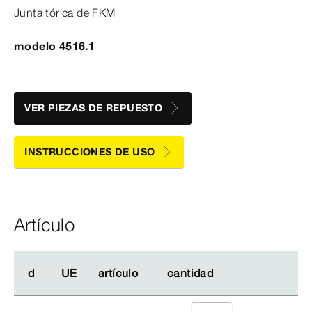
Junta tórica de FKM
modelo 4516.1
VER PIEZAS DE REPUESTO
INSTRUCCIONES DE USO
Artículo
d
d
UE
UE
artículo
artículo
cantidad
cantidad