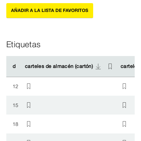
AÑADIR A LA LISTA DE FAVORITOS
Etiquetas
d
d
carteles de almacén (cartón)
carteles de almacén (cartón)
carteles
carteles
12
15
18