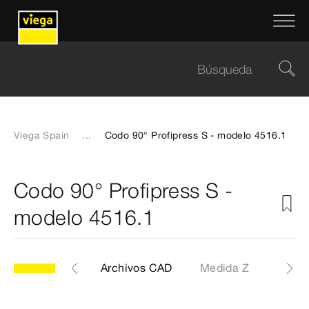
Viega Spain
...
Codo 90° Profipress S - modelo 4516.1
Codo 90° Profipress S -
modelo 4516.1
Etiquetas
Archivos CAD
Medida Z
Certif