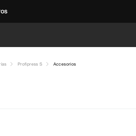
TOS
rías
Profipress S
Accesorios