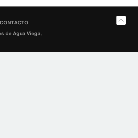
Y CONTACTO
s de Agua Viega,
 Riscal, 11-
259454
10 2882
ia@viega.de
a.es