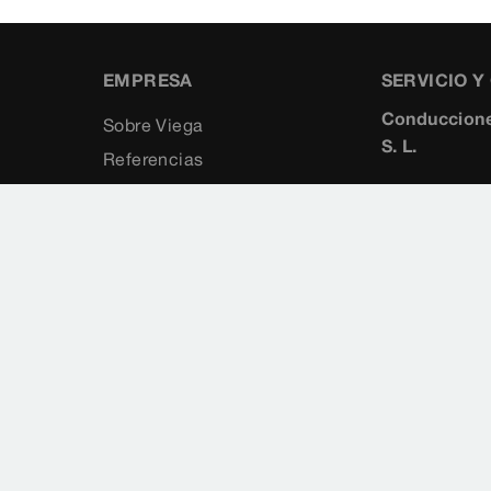
EMPRESA
SERVICIO 
Conduccione
Sobre Viega
S. L.
Referencias
c/ Marqués de
5°
28010
Madrid
+34 91 8
+34 91 3
viegaiber
www.vieg