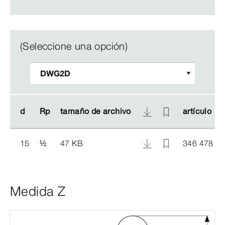
(Seleccione una opción)
d
d
Rp
Rp
tamaño de archivo
tamaño de archivo
artículo
artículo
15
½
47 KB
346 478
Medida Z