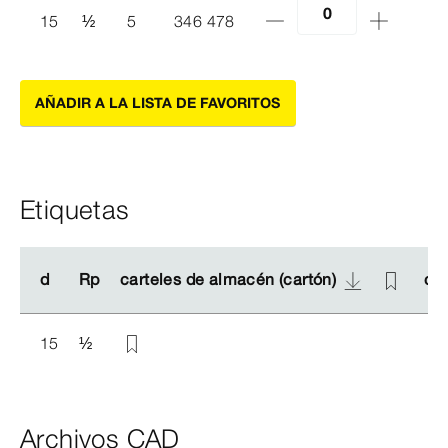
15
½
5
346 478
AÑADIR A LA LISTA DE FAVORITOS
Etiquetas
d
d
Rp
Rp
carteles de almacén (cartón)
carteles de almacén (cartón)
car
car
15
½
Archivos CAD