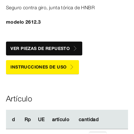
Seguro contra giro, junta tórica de HNBR
modelo 2612.3
VER PIEZAS DE REPUESTO
INSTRUCCIONES DE USO
Artículo
d
d
Rp
Rp
UE
UE
artículo
artículo
cantidad
cantidad