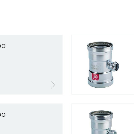
bo
bo