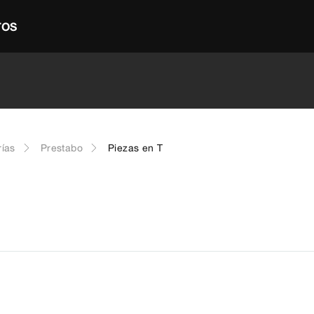
TOS
rías
Prestabo
Piezas en T