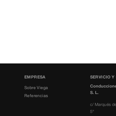
EMPRESA
SERVICIO 
Conduccione
Sobre Viega
S. L.
Referencias
c/ Marqués de
5°