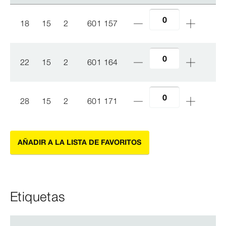
18
15
2
601 157
22
15
2
601 164
28
15
2
601 171
AÑADIR A LA LISTA DE FAVORITOS
Etiquetas