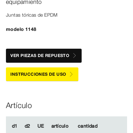
equipamiento
Juntas tóricas de EPDM
modelo 1148
VER PIEZAS DE REPUESTO
INSTRUCCIONES DE USO
Artículo
d1
d1
d2
d2
UE
UE
artículo
artículo
cantidad
cantidad