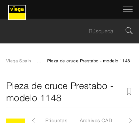
Viega Spain
...
Pieza de cruce Prestabo - modelo 1148
Pieza de cruce Prestabo -
modelo 1148
8
Artículo
Etiquetas
Archivos CAD
Medid