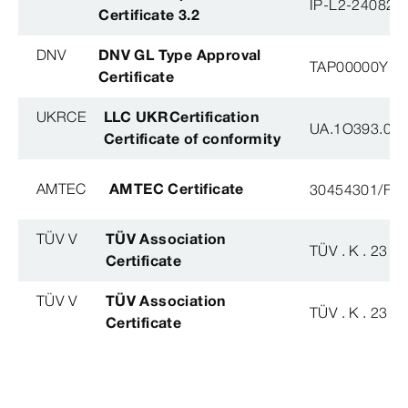
IP-L2-240823
Certificate 3.2
DNV
DNV GL Type Approval
TAP00000YB
Certificate
UKRCE
LLC UKRCertification
UA.1O393.003
Certificate of conformity
AMTEC
AMTEC Certificate
30454301/FH/
TÜV V
TÜV Association
TÜV . K . 23 - 
Certificate
TÜV V
TÜV Association
TÜV . K . 23 - 
Certificate