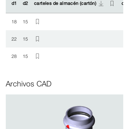
d1
d1
d2
d2
carteles de almacén (cartón)
carteles de almacén (cartón)
car
car
18
15
22
15
28
15
Archivos CAD