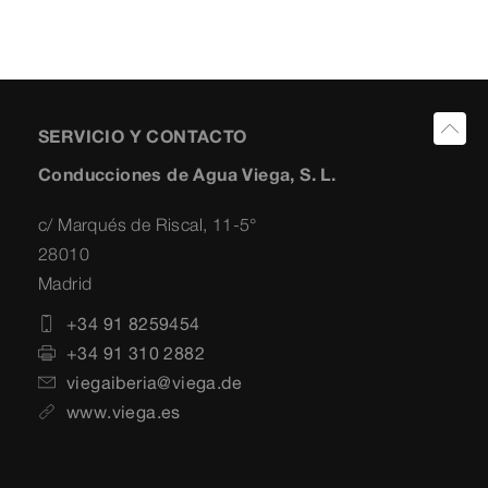
SERVICIO Y CONTACTO
Conducciones de Agua Viega, S. L.
c/ Marqués de Riscal, 11-5°
28010
Madrid
+34 91 8259454
+34 91 310 2882
viegaiberia@viega.de
www.viega.es