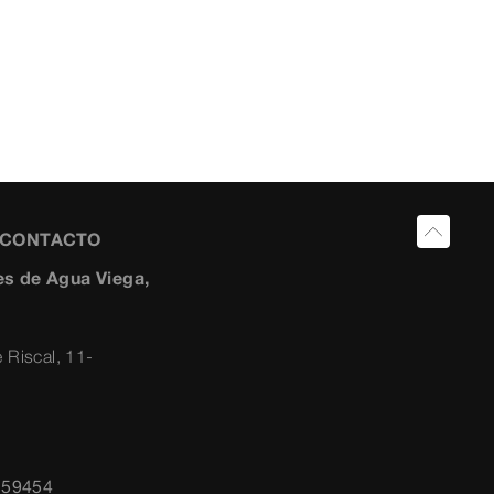
Y CONTACTO
s de Agua Viega,
 Riscal, 11-
259454