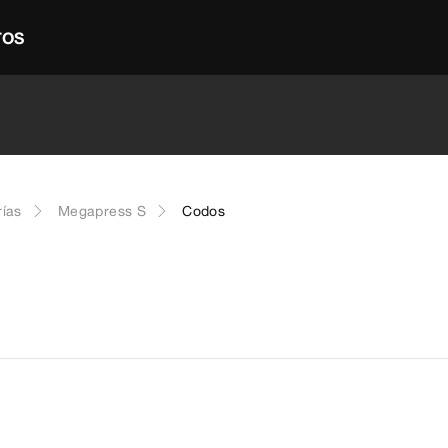
TOS
rías
Megapress S
Codos