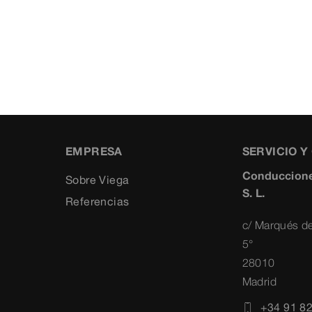
EMPRESA
SERVICIO 
Conduccione
Sobre Viega
S. L.
Referencias
c/ Marqués de
5°
28010
Madrid
+34 91 8