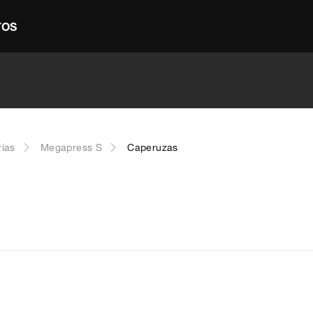
TOS
rías
Megapress S
Caperuzas