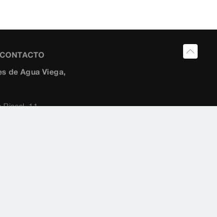
Y CONTACTO
s de Agua Viega,
 Riscal, 11-
259454
10 2882
ia@viega.de
a.es