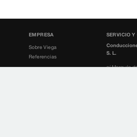
EMPRESA
SERVICIO 
Conduccione
Sobre Viega
S. L.
Referencias
c/ Marqués de
5°
28010
Madrid
+34 91 8
+34 91 3
viegaiber
www.vieg