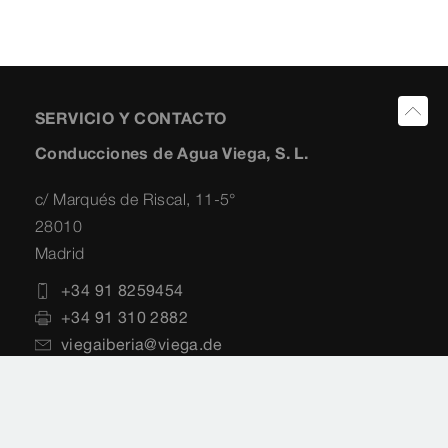
SERVICIO Y CONTACTO
Conducciones de Agua Viega, S. L.
c/ Marqués de Riscal, 11-5°
28010
Madrid
+34 91 8259454
+34 91 310 2882
viegaiberia@viega.de
www.viega.es