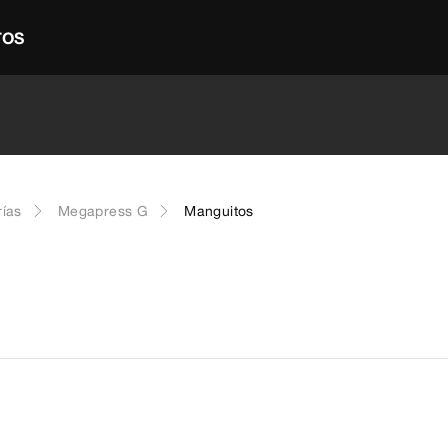
TOS
rías
Megapress G
Manguitos