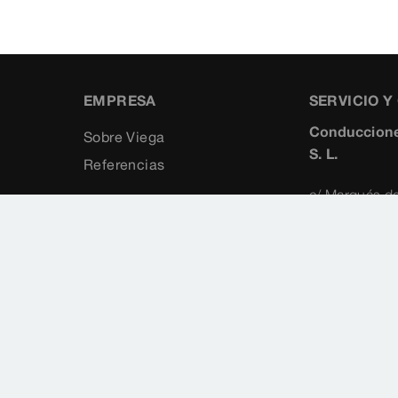
EMPRESA
SERVICIO 
Conduccione
Sobre Viega
S. L.
Referencias
c/ Marqués de
5°
28010
Madrid
+34 91 8
+34 91 3
viegaiber
www.vieg