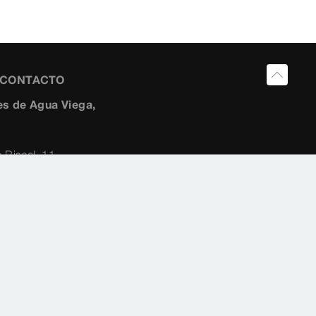
Y CONTACTO
s de Agua Viega,
 Riscal, 11-
259454
10 2882
ia@viega.de
a.es