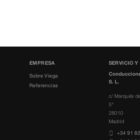
EMPRESA
SERVICIO 
Conduccione
Sobre Viega
S. L.
Referencias
c/ Marqués de
5°
28010
Madrid
+34 91 8