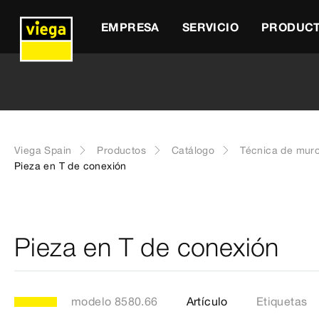
EMPRESA
SERVICIO
PRODUC
Viega Spain
Productos
Catálogo
Técnica de muro
Pieza en T de conexión
Pieza en T de conexión
modelo 8580.66
Artículo
Etiquetas