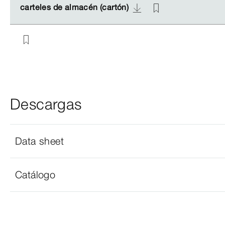
carteles de almacén (cartón)
carteles de almacén (cartón)
Descargas
Data sheet
Catálogo