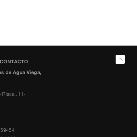
Y CONTACTO
s de Agua Viega,
 Riscal, 11-
259454