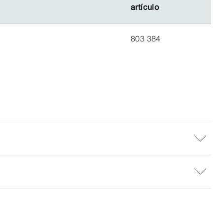
artículo
artículo
803 384