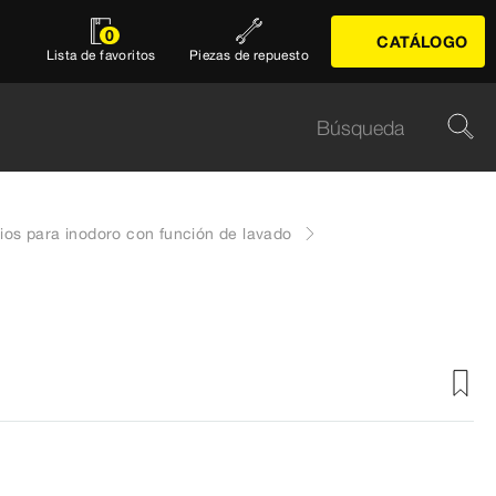
0
CATÁLOGO
Lista de favoritos
Piezas de repuesto
ios para inodoro con función de lavado