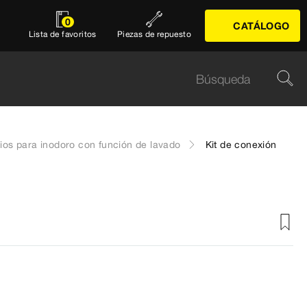
0
CATÁLOGO
Lista de favoritos
Piezas de repuesto
ios para inodoro con función de lavado
Kit de conexión