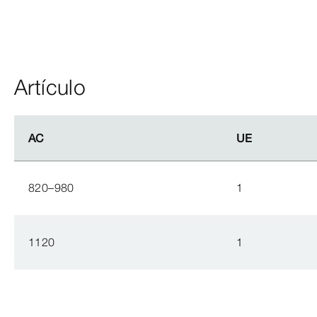
Artículo
AC
AC
UE
UE
820–980
1
1120
1