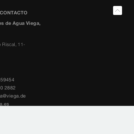
Y CONTACTO
s de Agua Viega,
 Riscal, 11-
259454
10 2882
ia@viega.de
a.es
país
Cookie settings