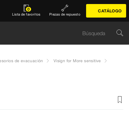
0
CATÁLOGO
Lista de favoritos
Piezas de repuesto
esorios de evacuación
Visign for More sensitive