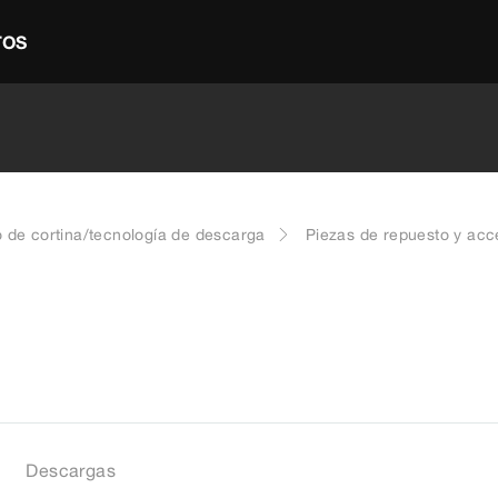
TOS
 de cortina/tecnología de descarga
Piezas de repuesto y acc
Descargas