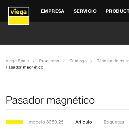
EMPRESA
SERVICIO
PRODUC
Viega Spain
Productos
Catálogo
Técnica de muro
Pasador magnético
Pasador magnético
modelo 8350.25
Artículo
Etiquetas