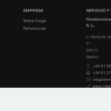
EMPRESA
SERVICIO 
Conduccione
Sobre Viega
S. L.
Referencias
c/ Marqués de
5°
28010
Madrid
+34 91 8
+34 91 3
viegaiber
www.vieg
de datos
Mapa del sitio
Normas
Selección de 