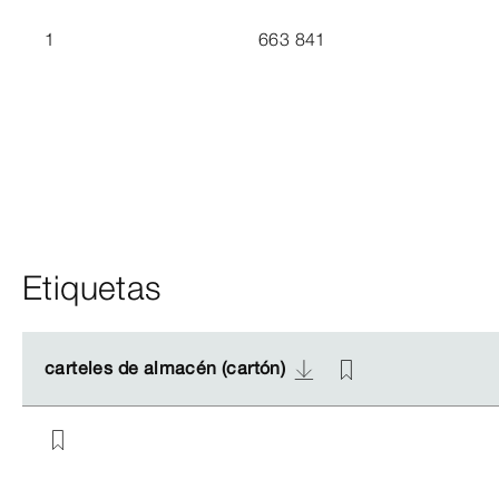
1
663 841
Etiquetas
carteles de almacén (cartón)
carteles de almacén (cartón)