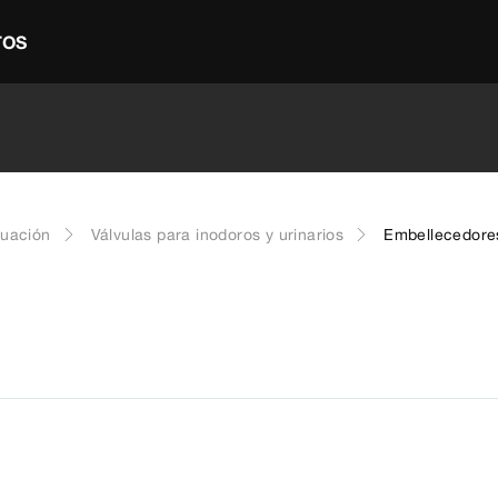
TOS
cuación
Válvulas para inodoros y urinarios
Embellecedore