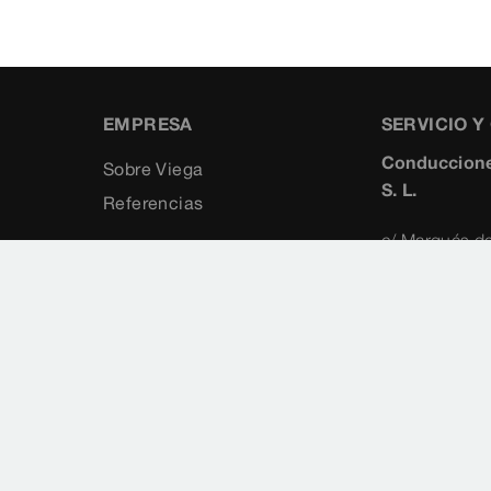
EMPRESA
SERVICIO 
Conduccione
Sobre Viega
S. L.
Referencias
c/ Marqués de
5°
28010
Madrid
+34 91 8
+34 91 3
viegaiber
www.vieg