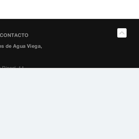
Y CONTACTO
s de Agua Viega,
 Riscal, 11-
259454
10 2882
ia@viega.de
a.es