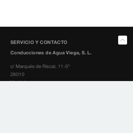
SERVICIO Y CONTACTO
Conducciones de Agua Viega, S. L.
c/ Marqués de Riscal, 11-5°
28010
Madrid
+34 91 8259454
+34 91 310 2882
viegaiberia@viega.de
www.viega.es