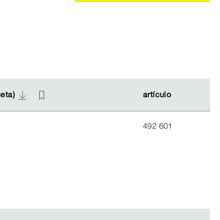
ueta)
ueta)
artículo
artículo
492 601