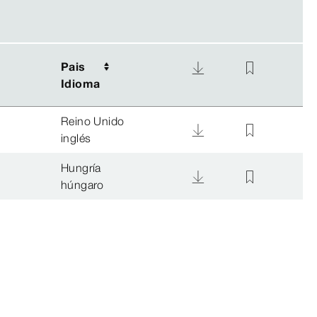
Pais
Pais
Idioma
Idioma
Reino Unido
inglés
Hungría
húngaro