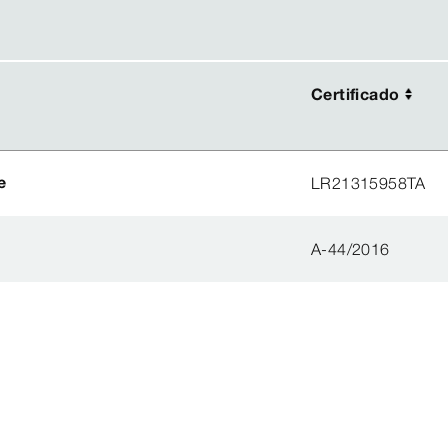
Certificado
Certificado
e
LR21315958TA
A-44/2016