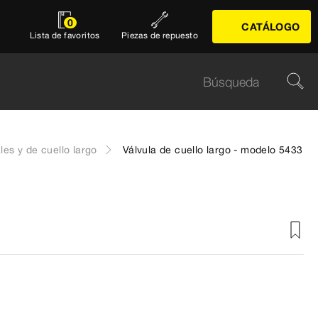
0
CATÁLOGO
Lista de favoritos
Piezas de repuesto
les y de cuello largo
Válvula de cuello largo - modelo 5433