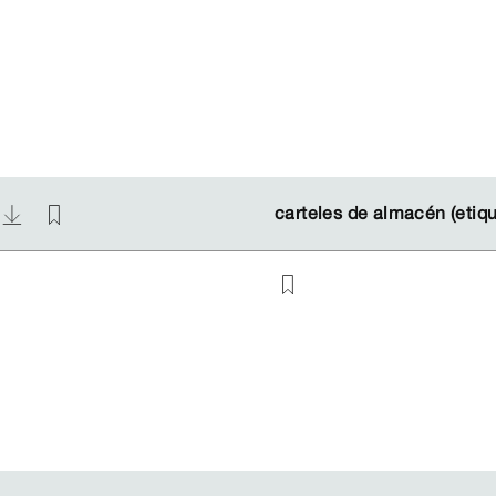
carteles de almacén (etiq
carteles de almacén (etiq