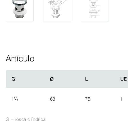
Artículo
G
G
Ø
Ø
L
L
UE
UE
1
¼
63
75
1
G = rosca cilíndrica