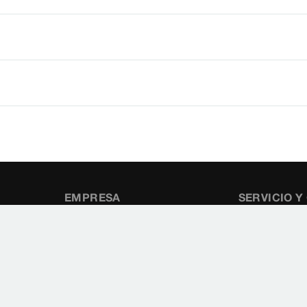
EMPRESA
SERVICIO 
Conduccione
Sobre Viega
S. L.
Referencias
c/ Marqués de
5°