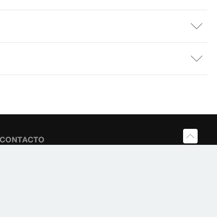
Y CONTACTO
s de Agua Viega,
 Riscal, 11-