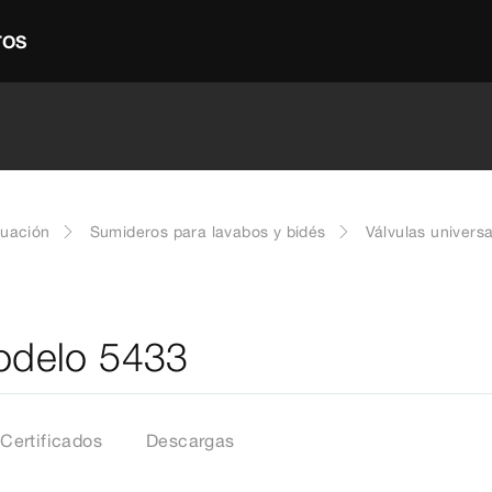
TOS
cuación
Sumideros para lavabos y bidés
Válvulas universa
modelo 5433
Certificados
Descargas