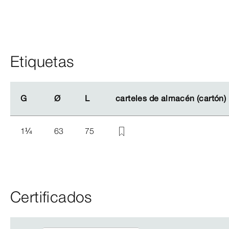
Etiquetas
G
G
Ø
Ø
L
L
carteles de almacén (cartón)
carteles de almacén (cartón)
1
¼
63
75
Certificados