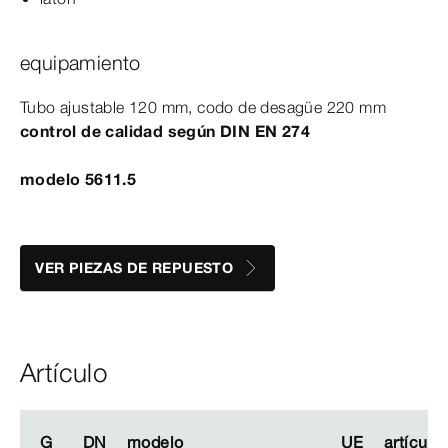
equipamiento
Tubo ajustable 120
mm
, codo de desagüe 220
mm
control de calidad según
DIN
EN
274
modelo 5611.5
VER PIEZAS DE REPUESTO
Artículo
G
G
DN
DN
modelo
modelo
UE
UE
artículo
artículo