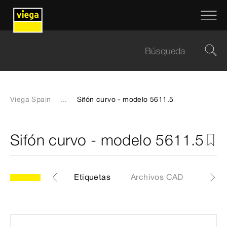
Viega Spain
...
Sifón curvo - modelo 5611.5
Sifón curvo - modelo 5611.5
5
Artículo
Etiquetas
Archivos CAD
Certi