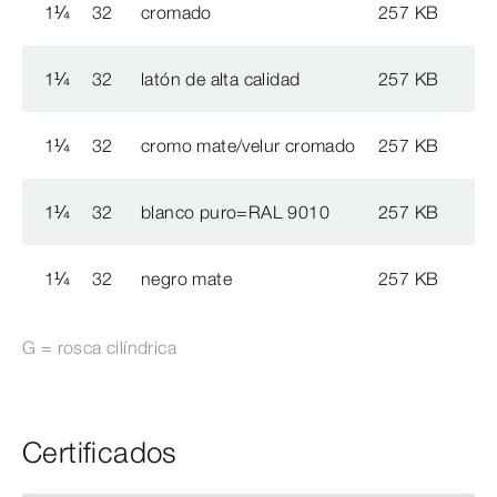
1
¼
32
cromado
257 KB
1
¼
32
latón de alta calidad
257 KB
1
¼
32
cromo mate/velur cromado
257 KB
1
¼
32
blanco puro=RAL 9010
257 KB
1
¼
32
negro mate
257 KB
G = rosca cilíndrica
Certificados