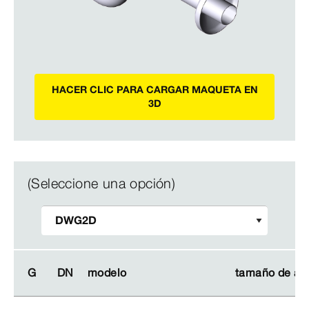
HACER CLIC PARA CARGAR MAQUETA EN
3D
(Seleccione una opción)
G
G
DN
DN
modelo
modelo
tamaño de ar
tamaño de ar