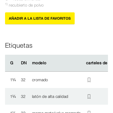
1)
recubierto de polvo
AÑADIR A LA LISTA DE FAVORITOS
Etiquetas
G
G
DN
DN
modelo
modelo
carteles de a
carteles de a
1
¼
32
cromado
1
¼
32
latón de alta calidad
1
¼
32
cromo mate/velur cromado