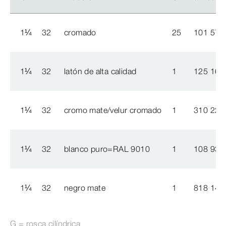
1
¼
32
cromado
25
101 572
1
¼
32
latón de alta calidad
1
125 165
1
¼
32
cromo mate/velur cromado
1
310 226
1
¼
32
blanco puro=RAL 9010
1
108 93
1
¼
32
negro mate
1
818 14
G = rosca cilíndrica