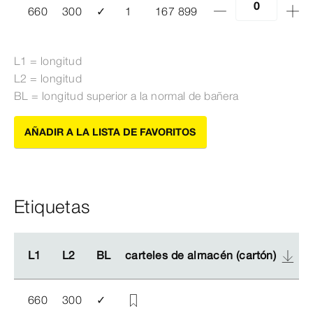
660
300
✓
1
167 899
L1 = longitud
L2 = longitud
BL = longitud superior a la normal de bañera
AÑADIR A LA LISTA DE FAVORITOS
Etiquetas
L1
L1
L2
L2
BL
BL
carteles de almacén (cartón)
carteles de almacén (cartón)
660
300
✓