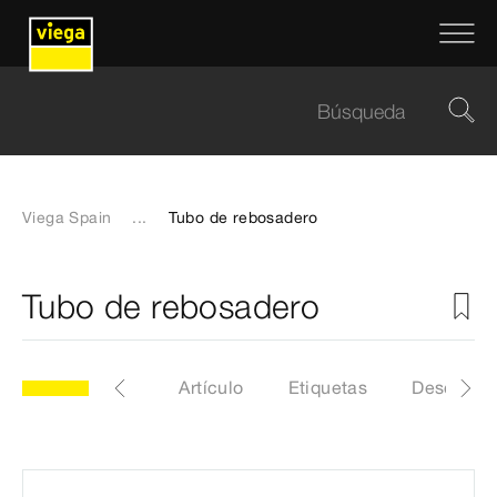
Viega Spain
...
Tubo de rebosadero
Tubo de rebosadero
modelo 6165
Artículo
Etiquetas
Descarga