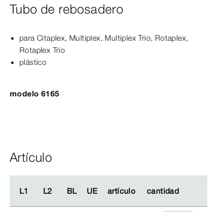
Tubo de rebosadero
para Citaplex,
Multiplex
,
Multiplex
Trio
, Rotaplex,
Rotaplex
Trio
plástico
modelo 6165
Artículo
L1
L1
L2
L2
BL
BL
UE
UE
artículo
artículo
cantidad
cantidad