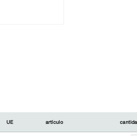
UE
UE
artículo
artículo
cantid
cantid