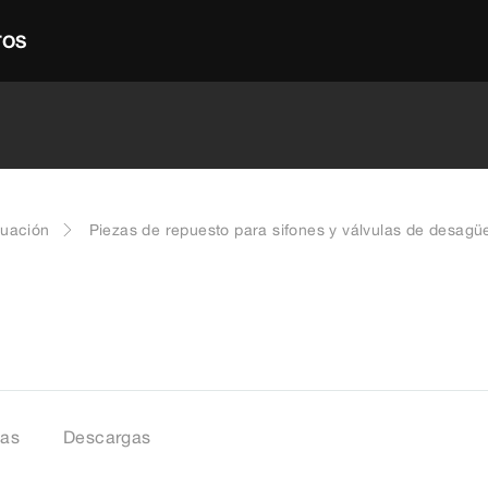
TOS
cuación
Piezas de repuesto para sifones y válvulas de desagü
tas
Descargas