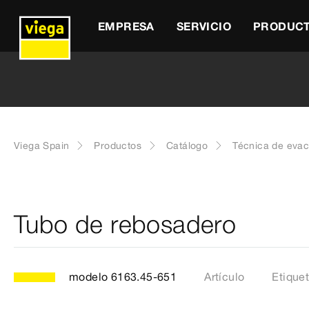
EMPRESA
SERVICIO
PRODUC
Viega Spain
Productos
Catálogo
Técnica de eva
Tubo de rebosadero
modelo 6163.45-651
Artículo
Etique