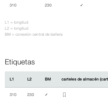
310
230
✓
L1 = longitud
L2 = longitud
BM = conexión central de bañera
Etiquetas
L1
L1
L2
L2
BM
BM
carteles de almacén (car
carteles de almacén (car
310
230
✓