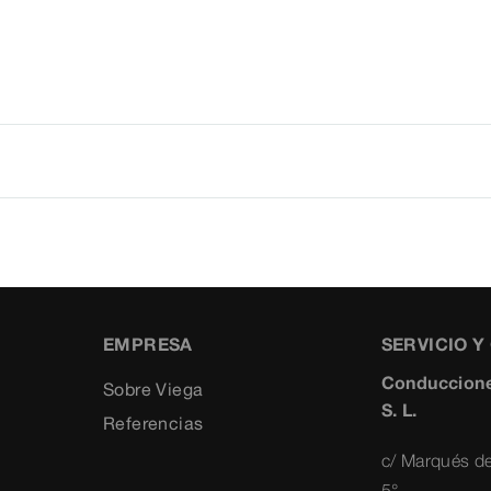
EMPRESA
SERVICIO 
Conduccione
Sobre Viega
S. L.
Referencias
c/ Marqués de
5°