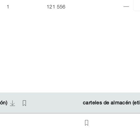
1
121 556
tón)
tón)
carteles de almacén (et
carteles de almacén (et