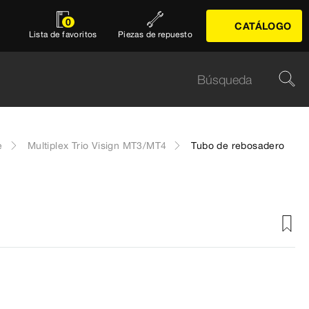
0
CATÁLOGO
Lista de favoritos
Piezas de repuesto
e
Multiplex Trio Visign MT3/MT4
Tubo de rebosadero