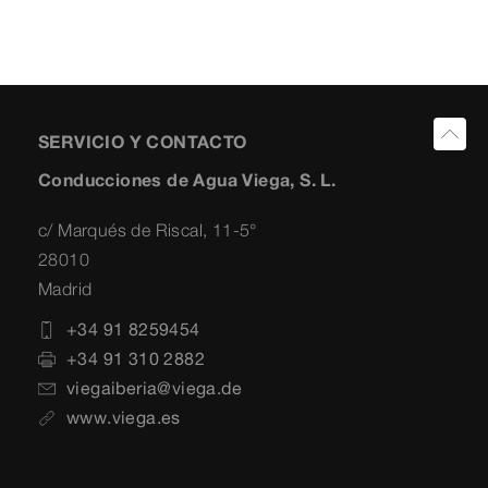
SERVICIO Y CONTACTO
Conducciones de Agua Viega, S. L.
c/ Marqués de Riscal, 11-5°
28010
Madrid
+34 91 8259454
+34 91 310 2882
viegaiberia@viega.de
www.viega.es