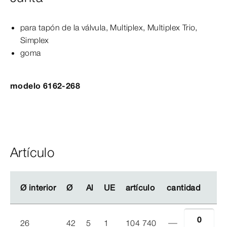
para tapón de la válvula,
Multiplex
,
Multiplex
Trio
,
Simplex
goma
modelo 6162-268
Artículo
Ø
Ø
interior
interior
Ø
Ø
Al
Al
UE
UE
artículo
artículo
cantidad
cantidad
26
42
5
1
104 740