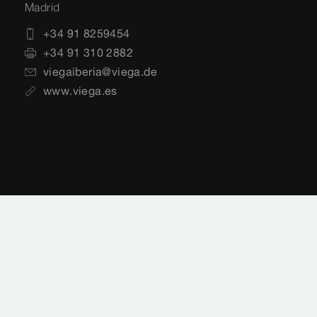
Madrid
+34 91 8259454
+34 91 310 2882
viegaiberia@viega.de
www.viega.es
Aviso legal
Notificaciones legales
Protección de datos
Mapa del sitio
Normas
Selección de país