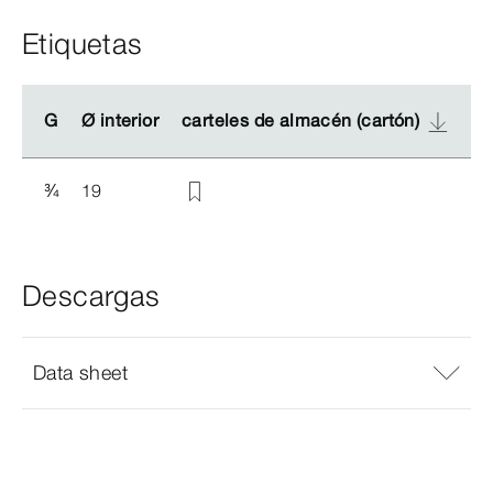
Etiquetas
G
G
Ø
Ø
interior
interior
carteles de almacén (cartón)
carteles de almacén (cartón)
¾
19
Descargas
Data sheet