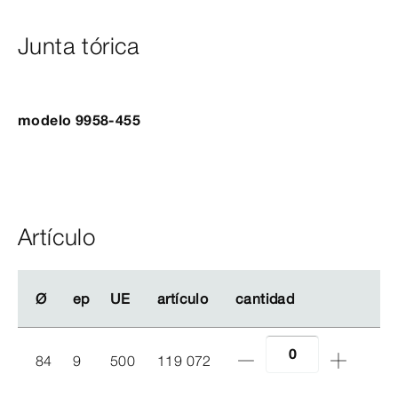
Junta tórica
modelo 9958-455
Artículo
Ø
Ø
ep
ep
UE
UE
artículo
artículo
cantidad
cantidad
84
9
500
119 072