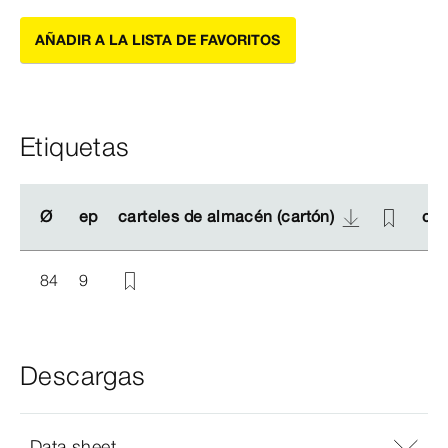
AÑADIR A LA LISTA DE FAVORITOS
Etiquetas
Ø
Ø
ep
ep
carteles de almacén (cartón)
carteles de almacén (cartón)
car
car
84
9
Descargas
Data sheet