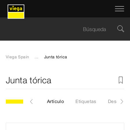
Viega Spain
...
Junta tórica
Junta tórica
odelo 9958-455
Artículo
Etiquetas
Descarga