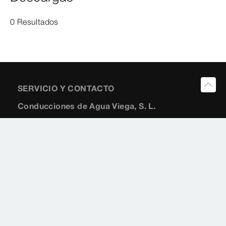
0 Resultados
SERVICIO Y CONTACTO
Conducciones de Agua Viega, S. L.
c/ Marqués de Riscal, 11-5°
28010
Madrid
+34 91 8259454
+34 91 310 2882
viegaiberia@viega.de
www.viega.es