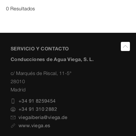
0 Resultados
SERVICIO Y CONTACTO
Conducciones de Agua Viega, S. L.
c/ Marqués de Riscal, 11-5°
28010
Madrid
+34 91 8259454
+34 91 310 2882
viegaiberia@viega.de
www.viega.es