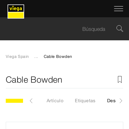
Viega Spain
...
Cable Bowden
Cable Bowden
odelo 6163-152
Artículo
Etiquetas
Descarga