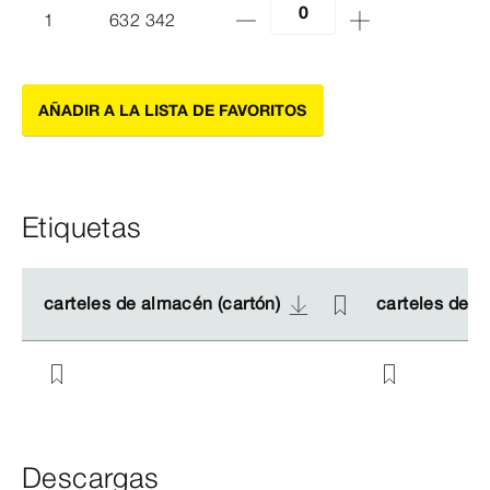
1
632 342
AÑADIR A LA LISTA DE FAVORITOS
Etiquetas
carteles de almacén (cartón)
carteles de almacén (cartón)
carteles de a
carteles de a
Descargas