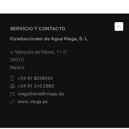
SERVICIO Y CONTACTO
Conducciones de Agua Viega, S. L.
c/ Marqués de Riscal, 11-5°
28010
Madrid
+34 91 8259454
+34 91 310 2882
viegaiberia@viega.de
www.viega.es