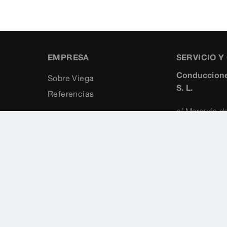
EMPRESA
SERVICIO 
Conduccione
Sobre Viega
S. L.
Referencias
c/ Marqués de
5°
28010
Madrid
+34 91 8
+34 91 3
viegaiber
www.vieg