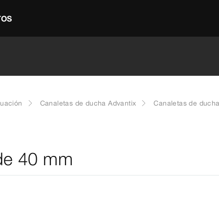
TOS
cuación
Canaletas de ducha Advantix
Canaletas de ducha
r de 40 mm