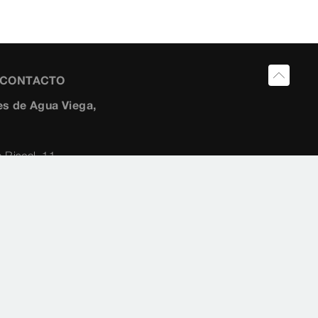
Y CONTACTO
s de Agua Viega,
 Riscal, 11-
259454
10 2882
ia@viega.de
a.es